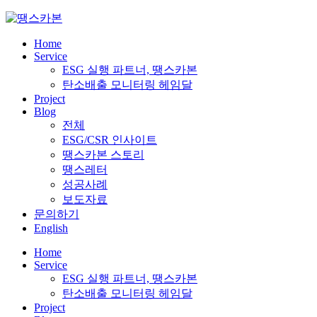
Skip
to
content
Home
Service
ESG 실행 파트너, 땡스카본
탄소배출 모니터링 헤임달
Project
Blog
전체
ESG/CSR 인사이트
땡스카본 스토리
땡스레터
성공사례
보도자료
문의하기
English
Home
Service
ESG 실행 파트너, 땡스카본
탄소배출 모니터링 헤임달
Project