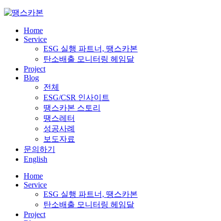
Skip
to
content
Home
Service
ESG 실행 파트너, 땡스카본
탄소배출 모니터링 헤임달
Project
Blog
전체
ESG/CSR 인사이트
땡스카본 스토리
땡스레터
성공사례
보도자료
문의하기
English
Home
Service
ESG 실행 파트너, 땡스카본
탄소배출 모니터링 헤임달
Project