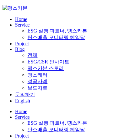
Skip
to
content
Home
Service
ESG 실행 파트너, 땡스카본
탄소배출 모니터링 헤임달
Project
Blog
전체
ESG/CSR 인사이트
땡스카본 스토리
땡스레터
성공사례
보도자료
문의하기
English
Home
Service
ESG 실행 파트너, 땡스카본
탄소배출 모니터링 헤임달
Project