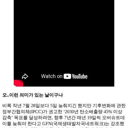
오..이런 의미가 있는 날이구나
비록 작년 7월 28일보다 5일 늦춰지긴 했지만 기후변화에 관한
정부간협의체(IPCC)가 권고한 ‘2030년 탄소배출량 45% 이상
감축’ 목표를 달성하려면, 향후 7년간 매년 19일씩 오버슈트데
이를 늦춰야 한다고 GFN(국제생태발자국네트워크)는 강조했