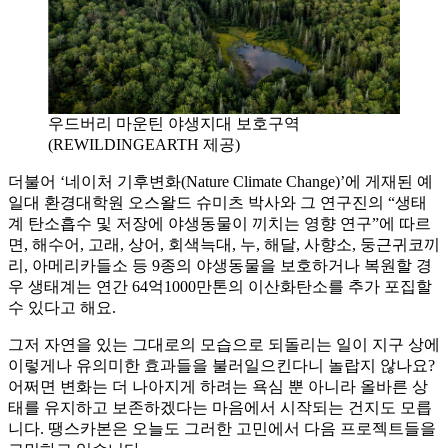
우드버리 마운틴 야생지대 보호구역
(REWILDINGEARTH 제공)
더불어 ‘네이처 기후변화(Nature Climate Change)’에 게재된 예
일대 환경대학원 오스왈드 슈미츠 박사와 그 연구진의 “생태
계 탄소흡수 및 저장에 야생동물이 끼치는 영향 연구”에 따르
면, 해수어, 고래, 상어, 회색늑대, 누, 해달, 사향소, 둥근귀코끼
리, 아메리카들소 등 9종의 야생동물을 보호하거나 복원할 경
우 생태계는 연간 64억1000만톤의 이산화탄소를 추가 포집할
수 있다고 해요.
그저 자연을 있는 그대로의 모습으로 되돌리는 일이 지구 상에
이렇게나 유의미한 효과들을 불러일으킨다니 놀랍지 않나요?
어쩌면 변화는 더 나아지게 하려는 욕심 뿐 아니라 올바른 상
태를 유지하고 보존하겠다는 마음에서 시작되는 건지도 모릅
니다. 땡스카본은 오늘도 그러한 고민에서 다음 프로젝트들을