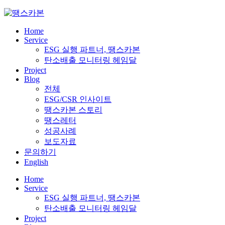
Skip
to
content
Home
Service
ESG 실행 파트너, 땡스카본
탄소배출 모니터링 헤임달
Project
Blog
전체
ESG/CSR 인사이트
땡스카본 스토리
땡스레터
성공사례
보도자료
문의하기
English
Home
Service
ESG 실행 파트너, 땡스카본
탄소배출 모니터링 헤임달
Project