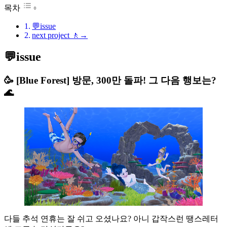
목차
💬issue
next project 🚶→
💬issue
🥳 [Blue Forest] 방문, 300만 돌파! 그 다음 행보는?
🌊
다들 추석 연휴는 잘 쉬고 오셨나요? 아니 갑작스런 땡스레터