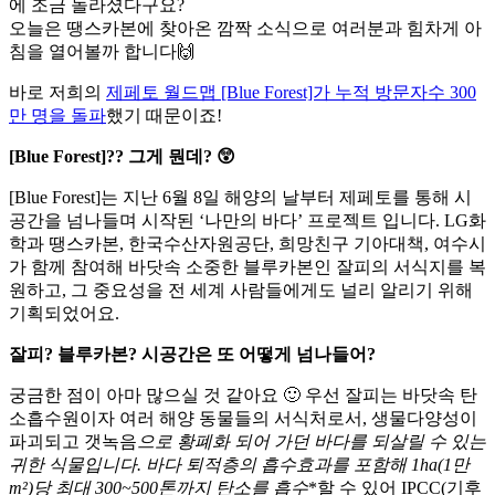
에 조금 놀라셨다구요?
오늘은 땡스카본에 찾아온 깜짝 소식으로 여러분과 힘차게 아
침을 열어볼까 합니다🙌
바로 저희의
제페토 월드맵 [Blue Forest]가 누적 방문자수 300
만 명을 돌파
했기 때문이죠!
[Blue Forest]?? 그게 뭔데? 😲
[Blue Forest]는 지난 6월 8일 해양의 날부터 제페토를 통해 시
공간을 넘나들며 시작된 ‘나만의 바다’ 프로젝트 입니다. LG화
학과 땡스카본, 한국수산자원공단, 희망친구 기아대책, 여수시
가 함께 참여해 바닷속 소중한 블루카본인 잘피의 서식지를 복
원하고, 그 중요성을 전 세계 사람들에게도 널리 알리기 위해
기획되었어요.
잘피? 블루카본? 시공간은 또 어떻게 넘나들어?
궁금한 점이 아마 많으실 것 같아요 🙂 우선 잘피는 바닷속 탄
소흡수원이자 여러 해양 동물들의 서식처로서, 생물다양성이
파괴되고 갯녹음
으로 황폐화 되어 가던 바다를 되살릴 수 있는
귀한 식물입니다. 바다 퇴적층의 흡수효과를 포함해 1ha(1만
m²)당 최대 300~500톤까지 탄소를 흡수
*할 수 있어 IPCC(기후