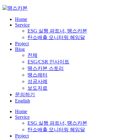
Skip
to
content
Home
Service
ESG 실행 파트너, 땡스카본
탄소배출 모니터링 헤임달
Project
Blog
전체
ESG/CSR 인사이트
땡스카본 스토리
땡스레터
성공사례
보도자료
문의하기
English
Home
Service
ESG 실행 파트너, 땡스카본
탄소배출 모니터링 헤임달
Project