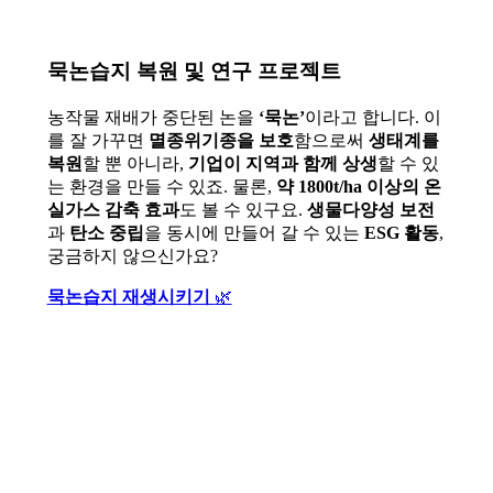
묵논습지 복원 및 연구 프로젝트
농작물 재배가 중단된 논을
‘묵논’
이라고 합니다. 이
를 잘 가꾸면
멸종위기종을 보호
함으로써
생태계를
복원
할 뿐 아니라,
기업이 지역과 함께 상생
할 수 있
는 환경을 만들 수 있죠. 물론,
약 1800t/ha 이상의 온
실가스 감축 효과
도 볼 수 있구요.
생물다양성 보전
과
탄소 중립
을 동시에 만들어 갈 수 있는
ESG 활동
,
궁금하지 않으신가요?
묵논습지 재생시키기
🌿