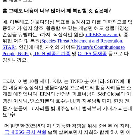
흠 그래도 내용이 너무 많아서 꽤 복잡할 것 같은데?
네, 아무래도 생물다양성 목표를 설계하고 이를 과학적으로 입
증하기가 쉽지 않죠. 활용할 수 있는 개념만 해도 생물다양성
손실을 유발하는 5가지 직접적인 원인(
5 IPBES pressure
), 종
위협 저감 및 복원(
Species Threat Abatement and Restoration,
STAR
), 인간에 대한 자연의 기여도(
Nature’s Contributions to
People, NCPs
),
IUCN 멸종위기종
및
CITES 등재종
등으로 다
양하니까요.
그래서 이번 10월 세미나에서는 TNFD 뿐 아니라, SBTN에 대
한 내용과 실질적인 생물다양성 프로젝트의 활용 사례들도 소
개될 예정입니다. ERM의 신언빈 파트너님과 S&P Global의 이
영진 이사님, 땡스카본의 호수님🏄‍♀️과 지우님🐈 까지, 현장 전
문가 분들이 그 자리를 빛내주실 테니 벌써부터 기대가 되는데
요! 🤩
더 현명한 2025년의 지속가능한 경영을 위해 준비된 이 자리,
국내 ESG 공시 현황
슬쩍 살펴보면서 저희와 함께 하시면 어