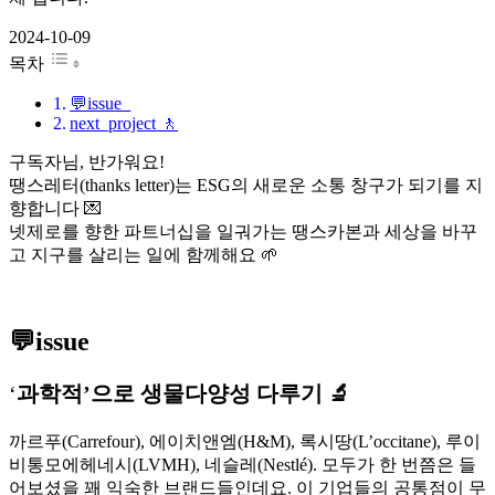
2024-10-09
목차
💬issue
next project 🚶
구독자님, 반가워요!
땡스레터(thanks letter)는 ESG의 새로운 소통 창구가 되기를 지
향합니다 💌
넷제로를 향한 파트너십을 일궈가는 땡스카본과 세상을 바꾸
고 지구를 살리는 일에 함께해요 🌱
💬
issue
‘
과학적’으로 생물다양성 다루기
🔬
까르푸(Carrefour), 에이치앤엠(H&M), 록시땅(L’occitane), 루이
비통모에헤네시(LVMH), 네슬레(Nestlé). 모두가 한 번쯤은 들
어보셨을 꽤 익숙한 브랜드들인데요. 이 기업들의 공통점이 무