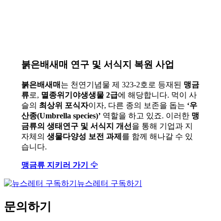
붉은배새매 연구 및 서식지 복원 사업
붉은배새매
는 천연기념물 제 323-2호로 등재된
맹금
류
로,
멸종위기야생생물 2급
에 해당합니다. 먹이 사
슬의
최상위 포식자
이자, 다른 종의 보존을 돕는
‘우
산종(Umbrella species)’
역할을 하고 있죠. 이러한
맹
금류의 생태연구 및 서식지 개선
을 통해 기업과 지
자체의
생물다양성 보전 과제
를 함께 해나갈 수 있
습니다.
맹금류 지키러 가기
🦅
뉴스레터 구독하기
문의하기