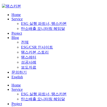
Skip
to
content
Home
Service
ESG 실행 파트너, 땡스카본
탄소배출 모니터링 헤임달
Project
Blog
전체
ESG/CSR 인사이트
땡스카본 스토리
땡스레터
성공사례
보도자료
문의하기
English
Home
Service
ESG 실행 파트너, 땡스카본
탄소배출 모니터링 헤임달
Project