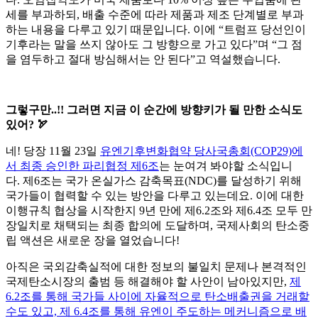
세를 부과하되, 배출 수준에 따라 제품과 제조 단계별로 부과
하는 내용을 다루고 있기 때문입니다. 이에 “트럼프 당선인이
기후라는 말을 쓰지 않아도 그 방향으로 가고 있다”며 “그 점
을 염두하고 절대 방심해서는 안 된다”고 역설했습니다.
그렇구만..!! 그러면 지금 이 순간에 방향키가 될 만한 소식도
있어? 🏹
네! 당장 11월 23일
유엔기후변화협약 당사국총회(COP29)에
서 최종 승인한 파리협정 제6조
는 눈여겨 봐야할 소식입니
다. 제6조는 국가 온실가스 감축목표(NDC)를 달성하기 위해
국가들이 협력할 수 있는 방안을 다루고 있는데요. 이에 대한
이행규칙 협상을 시작한지 9년 만에 제6.2조와 제6.4조 모두 만
장일치로 채택되는 최종 합의에 도달하며, 국제사회의 탄소중
립 액션은 새로운 장을 열었습니다!
아직은 국외감축실적에 대한 정보의 불일치 문제나 본격적인
국제탄소시장의 출범 등 해결해야 할 사안이 남아있지만,
제
6.2조를 통해 국가들 사이에 자율적으로 탄소배출권을 거래할
수도 있고, 제 6.4조를 통해 유엔이 주도하는 메커니즘으로 배