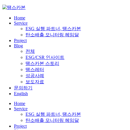
Skip
to
content
Home
Service
ESG 실행 파트너, 땡스카본
탄소배출 모니터링 헤임달
Project
Blog
전체
ESG/CSR 인사이트
땡스카본 스토리
땡스레터
성공사례
보도자료
문의하기
English
Home
Service
ESG 실행 파트너, 땡스카본
탄소배출 모니터링 헤임달
Project