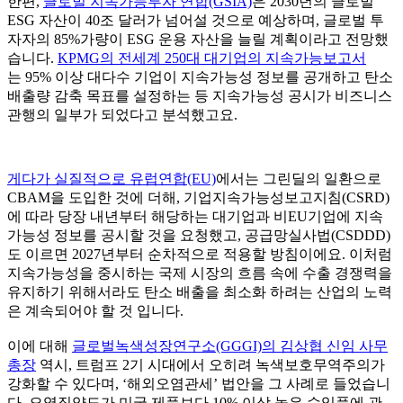
한편,
글로벌 지속가능투자 연합(GSIA)
은 2030년의 글로벌
ESG 자산이 40조 달러가 넘어설 것으로 예상하며, 글로벌 투
자자의 85%가량이 ESG 운용 자산을 늘릴 계획이라고 전망했
습니다.
KPMG의 전세계 250대 대기업의 지속가능보고서
는 95% 이상 대다수 기업이 지속가능성 정보를 공개하고 탄소
배출량 감축 목표를 설정하는 등 지속가능성 공시가 비즈니스
관행의 일부가 되었다고 분석했고요.
게다가 실질적으로 유럽연합(EU)
에서는 그린딜의 일환으로
CBAM을 도입한 것에 더해, 기업지속가능성보고지침(CSRD)
에 따라 당장 내년부터 해당하는 대기업과 비EU기업에 지속
가능성 정보를 공시할 것을 요청했고, 공급망실사법(CSDDD)
도 이르면 2027년부터 순차적으로 적용할 방침이에요. 이처럼
지속가능성을 중시하는 국제 시장의 흐름 속에 수출 경쟁력을
유지하기 위해서라도 탄소 배출을 최소화 하려는 산업의 노력
은 계속되어야 할 것 입니다.
이에 대해
글로벌녹색성장연구소(GGGI)의 김상협 신임 사무
총장
역시, 트럼프 2기 시대에서 오히려 녹색보호무역주의가
강화할 수 있다며, ‘해외오염관세’ 법안을 그 사례로 들었습니
다. 오염집약도가 미국 제품보다 10% 이상 높은 수입품에 관