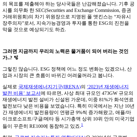
의 목표를 제출해야 하는 당사국들은 난감해졌습니다. 기후 공
시를 의무화 한 SEC(Securities and Exchange Commission, 증권
거래위원회)의 차기 위원장으로 지명된 폴 앳킨스는 “자유시
장주의자”로서, 지속가능경영과 투자를 통한 ESG의 진전을
막을 것으로 예상되기도 하죠.
그러면 지금까지 우리의 노력은 물거품이 되어 버리는 것인
가..? 🫧
그렇진 않습니다. ESG 정책에 어느 정도 변화는 있겠으나, 산
업과 시장의 큰 흐름이 바뀌긴 어려울꺼라고 봅니다.
실제로
국제재생에너지기구(IRENA)
의
‘2023년 재생에너지
발전 비용’ 보고서
에 따르면, 사상 최대 규모인 473GW 규모의
재생에너지 발전 설비가 신설된 가운데, 이중 81%가 화석연료
발전보다 낮은 비용을 보였습니다. 특히 미국에서는 지난 10년
간 재생에너지 발전용량이 연평균 9%씩 증가해왔고, 애플/마
이크로소프트/구글/메타 등 시가총액 상위 10위 안의 미국기업
1
들이 꾸준히 RE100에 동참하고 있죠.