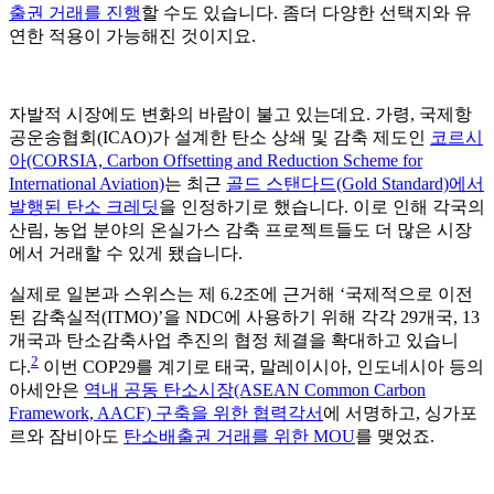
출권 거래를 진행
할 수도 있습니다. 좀더 다양한 선택지와 유
연한 적용이 가능해진 것이지요.
자발적 시장에도 변화의 바람이 불고 있는데요. 가령, 국제항
공운송협회(ICAO)가 설계한 탄소 상쇄 및 감축 제도인
코르시
아(CORSIA, Carbon Offsetting and Reduction Scheme for
International Aviation)
는 최근
골드 스탠다드(Gold Standard)에서
발행된 탄소 크레딧
을 인정하기로 했습니다. 이로 인해 각국의
산림, 농업 분야의 온실가스 감축 프로젝트들도 더 많은 시장
에서 거래할 수 있게 됐습니다.
실제로 일본과 스위스는 제 6.2조에 근거해 ‘국제적으로 이전
된 감축실적(ITMO)’을 NDC에 사용하기 위해 각각 29개국, 13
개국과 탄소감축사업 추진의 협정 체결을 확대하고 있습니
2
다.
이번 COP29를 계기로 태국, 말레이시아, 인도네시아 등의
아세안은
역내 공동 탄소시장(ASEAN Common Carbon
Framework, AACF) 구축을 위한 협력각서
에 서명하고, 싱가포
르와 잠비아도
탄소배출권 거래를 위한 MOU
를 맺었죠.