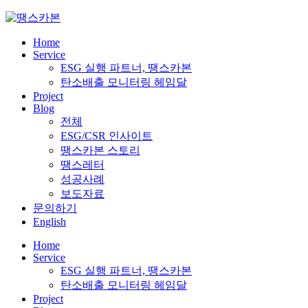
Skip
to
content
Home
Service
ESG 실행 파트너, 땡스카본
탄소배출 모니터링 헤임달
Project
Blog
전체
ESG/CSR 인사이트
땡스카본 스토리
땡스레터
성공사례
보도자료
문의하기
English
Home
Service
ESG 실행 파트너, 땡스카본
탄소배출 모니터링 헤임달
Project