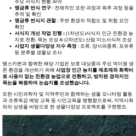
주요 서식지 현황 파악
맹금류 번식 연구
: 전체적인 포란 과정과 육추 과정 등을
추적 및 확인
맹금류 번식지 관찰
: 주변 환경의 적합도 및 위험 요인
확인
서식지 개선 작업 진행 :
(1차년도)서식지 인근 친환경 농
지로 전환, 묵논 조성 & (2차년도) 산림 미소서식처 조성
사업지 생물다양성 지수 측정
: 조류, 양서파충류, 포유류
등 분류별 생물상 조사
땡스카본과 함께한 해당 기업은 보호 대상종의 주요 먹이원 생
존 환경을 개선하기 위해
사업장 인근 농지를 제초제와 화학비
료 사용이 없는 친환경 농업으로 전환하고, 방치된 경작지인
묵논을 복원하여 논습지를 조성했습니다.
또한 시민과학자 및 지역주민과 함께하는 생물 모니터링 활동
과 조류독감 예방 교육 등 시민교육을 병행함으로써, 지역사회
와의 상생을 바탕으로 한 생물다양성 프로젝트를 구현했죠.