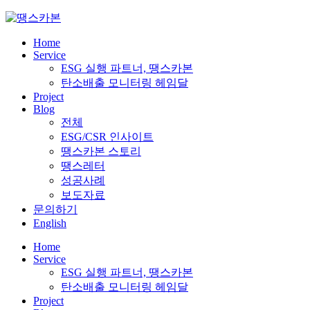
Skip
to
content
Home
Service
ESG 실행 파트너, 땡스카본
탄소배출 모니터링 헤임달
Project
Blog
전체
ESG/CSR 인사이트
땡스카본 스토리
땡스레터
성공사례
보도자료
문의하기
English
Home
Service
ESG 실행 파트너, 땡스카본
탄소배출 모니터링 헤임달
Project