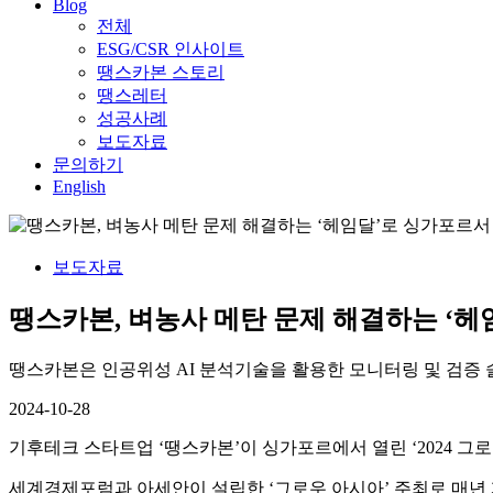
Blog
전체
ESG/CSR 인사이트
땡스카본 스토리
땡스레터
성공사례
보도자료
문의하기
English
보도자료
땡스카본, 벼농사 메탄 문제 해결하는 ‘헤임
땡스카본은 인공위성 AI 분석기술을 활용한 모니터링 및 검증 솔
2024-10-28
기후테크 스타트업 ‘땡스카본’이 싱가포르에서 열린 ‘2024 그로
세계경제포럼과 아세안이 설립한 ‘그로우 아시아’ 주최로 매년 개