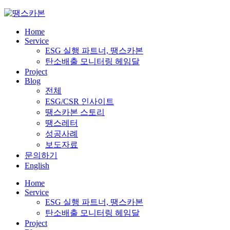
Skip
to
content
Home
Service
ESG 실행 파트너, 땡스카본
탄소배출 모니터링 헤임달
Project
Blog
전체
ESG/CSR 인사이트
땡스카본 스토리
땡스레터
성공사례
보도자료
문의하기
English
Home
Service
ESG 실행 파트너, 땡스카본
탄소배출 모니터링 헤임달
Project