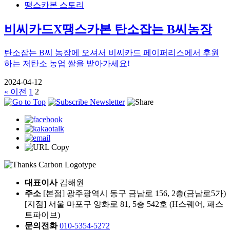
땡스카본 스토리
비씨카드X땡스카본 탄소잡는 B씨농장
탄소잡는 B씨 농장에 오셔서 비씨카드 페이퍼리스에서 후원
하는 저탄소 농업 쌀을 받아가세요!
2024-04-12
« 이전
1
2
대표이사
김해원
주소
[본점] 광주광역시 동구 금남로 156, 2층(금남로5가)
[지점] 서울 마포구 양화로 81, 5층 542호 (H스퀘어, 패스
트파이브)
문의전화
010-5354-5272