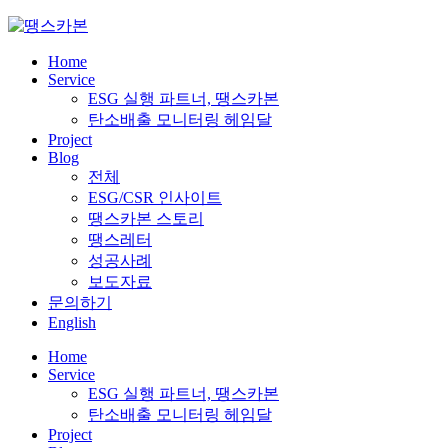
Skip
to
content
Home
Service
ESG 실행 파트너, 땡스카본
탄소배출 모니터링 헤임달
Project
Blog
전체
ESG/CSR 인사이트
땡스카본 스토리
땡스레터
성공사례
보도자료
문의하기
English
Home
Service
ESG 실행 파트너, 땡스카본
탄소배출 모니터링 헤임달
Project