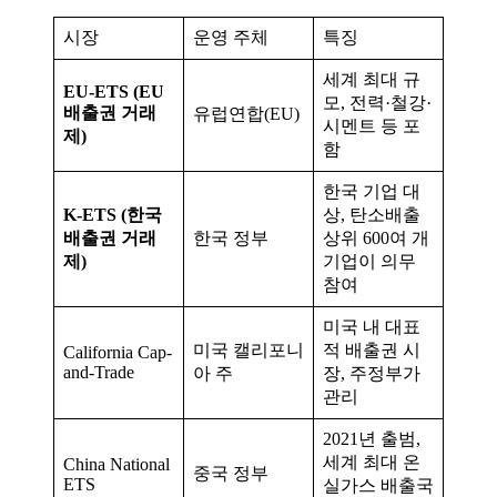
시장
운영 주체
특징
세계 최대 규
EU-ETS (EU
모, 전력·철강·
배출권 거래
유럽연합(EU)
시멘트 등 포
제)
함
한국 기업 대
K-ETS (한국
상, 탄소배출
배출권 거래
한국 정부
상위 600여 개
제)
기업이 의무
참여
미국 내 대표
미국 캘리포니
적 배출권 시
California Cap-
and-Trade
아 주
장, 주정부가
관리
2021년 출범,
세계 최대 온
China National
중국 정부
ETS
실가스 배출국