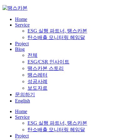
Skip
to
content
Home
Service
ESG 실행 파트너, 땡스카본
탄소배출 모니터링 헤임달
Project
Blog
전체
ESG/CSR 인사이트
땡스카본 스토리
땡스레터
성공사례
보도자료
문의하기
English
Home
Service
ESG 실행 파트너, 땡스카본
탄소배출 모니터링 헤임달
Project