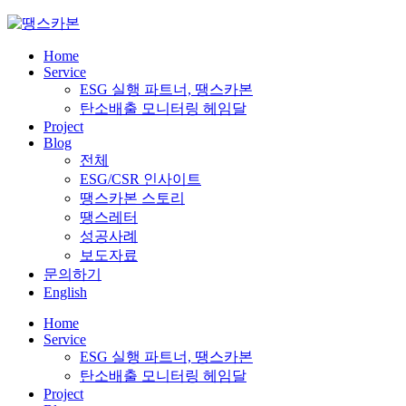
Skip
to
content
Home
Service
ESG 실행 파트너, 땡스카본
탄소배출 모니터링 헤임달
Project
Blog
전체
ESG/CSR 인사이트
땡스카본 스토리
땡스레터
성공사례
보도자료
문의하기
English
Home
Service
ESG 실행 파트너, 땡스카본
탄소배출 모니터링 헤임달
Project