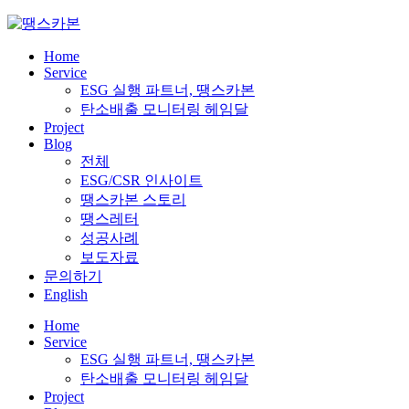
Skip
to
content
Home
Service
ESG 실행 파트너, 땡스카본
탄소배출 모니터링 헤임달
Project
Blog
전체
ESG/CSR 인사이트
땡스카본 스토리
땡스레터
성공사례
보도자료
문의하기
English
Home
Service
ESG 실행 파트너, 땡스카본
탄소배출 모니터링 헤임달
Project