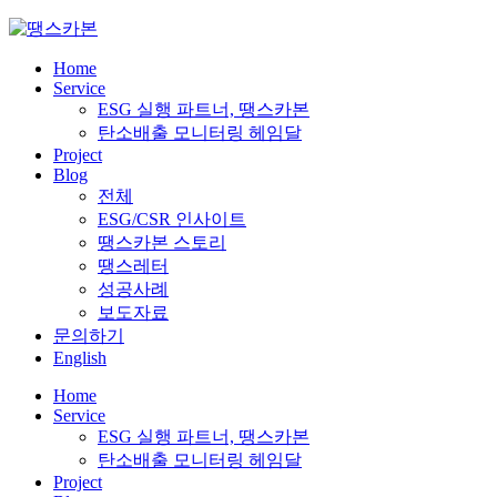
Skip
to
content
Home
Service
ESG 실행 파트너, 땡스카본
탄소배출 모니터링 헤임달
Project
Blog
전체
ESG/CSR 인사이트
땡스카본 스토리
땡스레터
성공사례
보도자료
문의하기
English
Home
Service
ESG 실행 파트너, 땡스카본
탄소배출 모니터링 헤임달
Project