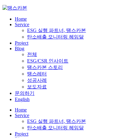
Skip
to
content
Home
Service
ESG 실행 파트너, 땡스카본
탄소배출 모니터링 헤임달
Project
Blog
전체
ESG/CSR 인사이트
땡스카본 스토리
땡스레터
성공사례
보도자료
문의하기
English
Home
Service
ESG 실행 파트너, 땡스카본
탄소배출 모니터링 헤임달
Project