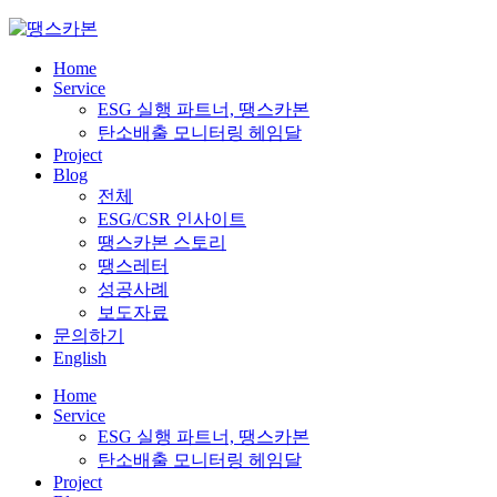
Skip
to
content
Home
Service
ESG 실행 파트너, 땡스카본
탄소배출 모니터링 헤임달
Project
Blog
전체
ESG/CSR 인사이트
땡스카본 스토리
땡스레터
성공사례
보도자료
문의하기
English
Home
Service
ESG 실행 파트너, 땡스카본
탄소배출 모니터링 헤임달
Project