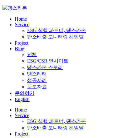
Skip
to
content
Home
Service
ESG 실행 파트너, 땡스카본
탄소배출 모니터링 헤임달
Project
Blog
전체
ESG/CSR 인사이트
땡스카본 스토리
땡스레터
성공사례
보도자료
문의하기
English
Home
Service
ESG 실행 파트너, 땡스카본
탄소배출 모니터링 헤임달
Project