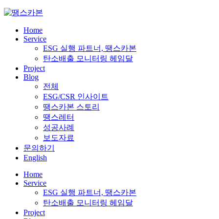
Skip
to
content
Home
Service
ESG 실행 파트너, 땡스카본
탄소배출 모니터링 헤임달
Project
Blog
전체
ESG/CSR 인사이트
땡스카본 스토리
땡스레터
성공사례
보도자료
문의하기
English
Home
Service
ESG 실행 파트너, 땡스카본
탄소배출 모니터링 헤임달
Project