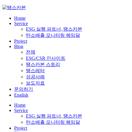
Skip
to
content
Home
Service
ESG 실행 파트너, 땡스카본
탄소배출 모니터링 헤임달
Project
Blog
전체
ESG/CSR 인사이트
땡스카본 스토리
땡스레터
성공사례
보도자료
문의하기
English
Home
Service
ESG 실행 파트너, 땡스카본
탄소배출 모니터링 헤임달
Project