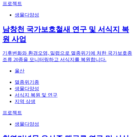
프로젝트
입
해
주
분
력
주
세
류
생물다양성
해
세
요.
체
주
요.
계
남창천 국가보호철새 연구 및 서식지 복
세
를
요.
선
원 사업
택
해
기후변화와 환경오염, 밀렵으로 멸종위기에 처한 국가보호종
주
조류 20종을 모니터링하고 서식지를 복원합니다.
세
요.
울산
멸종위기종
생물다양성
서식지 복원 및 연구
지역 상생
프로젝트
생물다양성