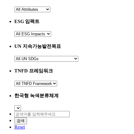
선
속
택
성
하
ESG 임팩트
을
세
선
요.
ESG
택
임
하
팩
UN 지속가능발전목표
세
트
요.
를
UN
지
선
속
택
TNFD 프레임워크
가
해
능
TNFD
주
프
발
세
레
전
한국형 녹색분류체계
요.
임
목
워
표
한
검
크
를
국
색
를
선
형
어
선
택
녹
Reset
를
택
해
색