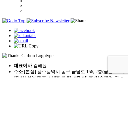
대표이사
김해원
주소
[본점] 광주광역시 동구 금남로 156, 2층(금남로5가)
[지점] 서울 마포구 양화로 81, 5층 542호 (H스퀘어, 패스
트파이브)
문의전화
010-5354-5272
이메일
green@thankscarbon.com
사업자 번호
806-88-02286
© 2025 THANKS CARBON
Naver Blog
LinkedIn
Instagram
YouTube
회사소개
뉴스레터 구독하기
이용약관