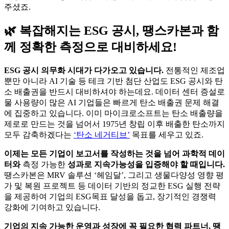
ESG 공시 의무화 시대가 다가오고 있습니다.
전통적인 제조업
뿐만 아니라 AI 기술 등 테크 기반 첨단 산업도 ESG 공시와 탄
소 배출권을 반드시 대비하셔야 하는데요. 데이터 센터 증설로
물 사용량이 많은 AI 기업들은 빠르게 탄소 배출권 문제 해결
에 집중하고 있습니다. 이미 마이크로소프트는 탄소 배출량을
제로로 만드는 것을 넘어서 1975년 창립 이후 배출한 탄소까지
모두 감축하겠다는
‘탄소 네거티브’
목표를 세우고 있죠.
이제는 모든 기업이 보고서를 작성하는 것을 넘어 과학적 데이
터와
측정 가능한
성과로 지속가능성을 입증해야 할 때입니다.
땡스카본은 MRV 솔루션 ‘헤임달’, 그리고 생물다양성 영향 평
가 및 복원 프로젝트 등 데이터 기반의 정교한 ESG 실행 전략
을 제공하여 기업의 ESG목표 달성을 돕고, 장기적인 경쟁력
강화에 기여하고 있습니다.
기업의 지속 가능한 운영과 성장에 꼭 필요한 협력 파트너, 땡
스카본을 주목해 주세요!
🌿
지구를 위한 가장 자연스러운 ESG 파트너,
땡스카본에 문
의하기
뉴스레터 구독하기