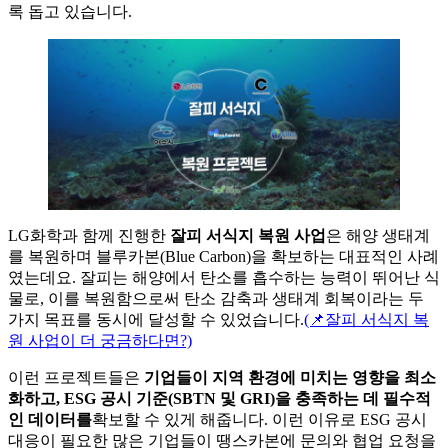
LG화학과 함께 진행한
잘피 서식지 복원 사업
은 해양 생태계
를 복원하며 블루카본(Blue Carbon)을 확보하는 대표적인 사례
였는데요. 잘피는 해양에서 탄소를 흡수하는 능력이 뛰어난 식
물로, 이를 복원함으로써 탄소 감축과 생태계 회복이라는 두
가지 목표를 동시에 달성할 수 있었습니다.
(📌잘피 서식지 복
원 사업이 더 궁금하다면?)
이런 프로젝트들은
기업들이 지역 환경에 미치는 영향을 최소
화하고, ESG 공시 기준(SBTN 및 GRI)을 충족하는 데 필수적
인 데이터를
확보할 수 있게 해줍니다. 이런 이유로 ESG 공시
대응이 필요한 많은 기업들이 땡스카본에 문의와 협업 요청을
주셨죠.
🌿 복잡해지는 ESG 공시, 땡스카본과 함
께 정확한 측정으로 대비하세요!