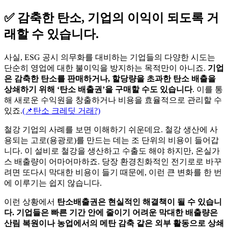
단순히 영업에 대한 불이익을 방지하는 목적만이 아니죠.
기업
은 감축한 탄소를 판매하거나, 할당량을 초과한 탄소 배출을
상쇄하기 위해 ‘탄소 배출권’을 구매할 수도 있습니다
. 이를 통
해 새로운 수익원을 창출하거나 비용을 효율적으로 관리할 수
있죠.
(📌탄소 크레딧 거래?)
철강 기업의 사례를 보면 이해하기 쉬운데요. 철강 생산에 사
용되는 고로(용광로)를 만드는 데는 조 단위의 비용이 들어갑
니다. 이 설비로 철강을 생산하고 수출도 해야 하지만, 온실가
스 배출량이 어마어마하죠. 당장 환경친화적인 전기로로 바꾸
려면 또다시 막대한 비용이 들기 때문에, 이런 큰 변화를 한 번
에 이루기는 쉽지 않습니다.
이런 상황에서
탄소배출권은 현실적인 해결책이 될 수 있습니
다. 기업들은 빠른 기간 안에 줄이기 어려운 막대한 배출량은
산림 복원이나 농업에서의 메탄 감축 같은 외부 활동으로 상쇄
할 수 있는데요.
예를 들어, 땡스카본이 베트남에서 진행한 메
탄 감축 프로젝트를 통해 몇십만 톤의 탄소를 줄였다면, 이를
탄소배출권 형태로 가져와 기업이 감축량을 인정받는 방식입
니다.
다만, 이런 외부 감축 활동을 통한 상쇄는
일정 비율로 제한됩