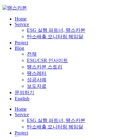
Skip
to
content
Home
Service
ESG 실행 파트너, 땡스카본
탄소배출 모니터링 헤임달
Project
Blog
전체
ESG/CSR 인사이트
땡스카본 스토리
땡스레터
성공사례
보도자료
문의하기
English
Home
Service
ESG 실행 파트너, 땡스카본
탄소배출 모니터링 헤임달
Project