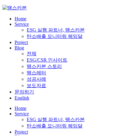
Skip
to
content
Home
Service
ESG 실행 파트너, 땡스카본
탄소배출 모니터링 헤임달
Project
Blog
전체
ESG/CSR 인사이트
땡스카본 스토리
땡스레터
성공사례
보도자료
문의하기
English
Home
Service
ESG 실행 파트너, 땡스카본
탄소배출 모니터링 헤임달
Project