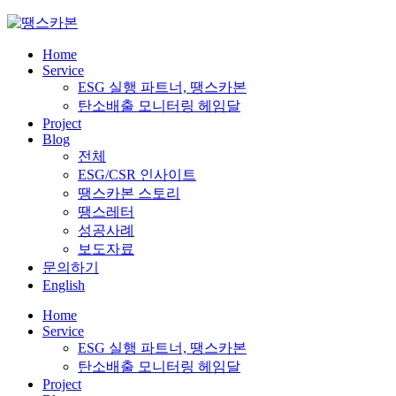
Skip
to
content
Home
Service
ESG 실행 파트너, 땡스카본
탄소배출 모니터링 헤임달
Project
Blog
전체
ESG/CSR 인사이트
땡스카본 스토리
땡스레터
성공사례
보도자료
문의하기
English
Home
Service
ESG 실행 파트너, 땡스카본
탄소배출 모니터링 헤임달
Project