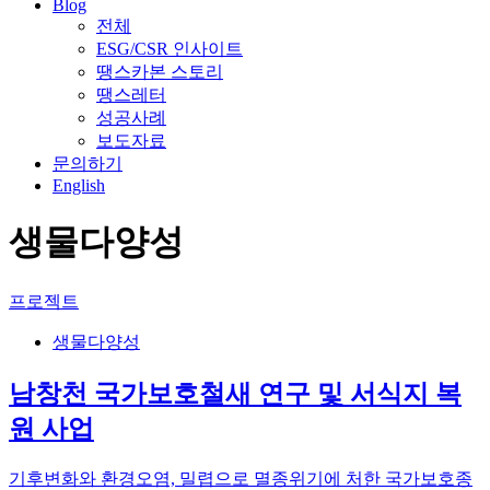
Blog
전체
ESG/CSR 인사이트
땡스카본 스토리
땡스레터
성공사례
보도자료
문의하기
English
생물다양성
프로젝트
생물다양성
남창천 국가보호철새 연구 및 서식지 복
원 사업
기후변화와 환경오염, 밀렵으로 멸종위기에 처한 국가보호종