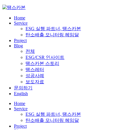
Skip
to
content
Home
Service
ESG 실행 파트너, 땡스카본
탄소배출 모니터링 헤임달
Project
Blog
전체
ESG/CSR 인사이트
땡스카본 스토리
땡스레터
성공사례
보도자료
문의하기
English
Home
Service
ESG 실행 파트너, 땡스카본
탄소배출 모니터링 헤임달
Project