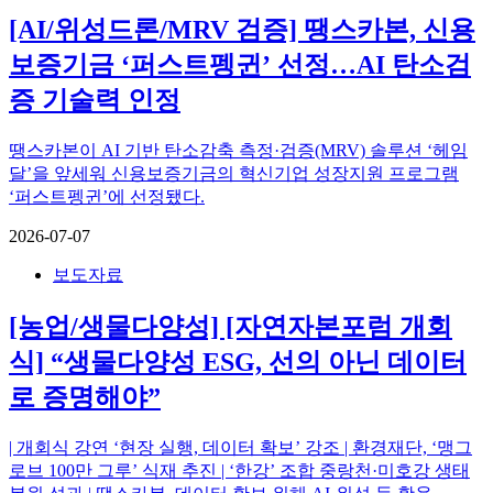
[AI/위성드론/MRV 검증] 땡스카본, 신용
보증기금 ‘퍼스트펭귄’ 선정…AI 탄소검
증 기술력 인정
땡스카본이 AI 기반 탄소감축 측정·검증(MRV) 솔루션 ‘헤임
달’을 앞세워 신용보증기금의 혁신기업 성장지원 프로그램
‘퍼스트펭귄’에 선정됐다.
2026-07-07
보도자료
[농업/생물다양성] [자연자본포럼 개회
식] “생물다양성 ESG, 선의 아닌 데이터
로 증명해야”
| 개회식 강연 ‘현장 실행, 데이터 확보’ 강조 | 환경재단, ‘맹그
로브 100만 그루’ 식재 추진 | ‘한강’ 조합 중랑천·미호강 생태