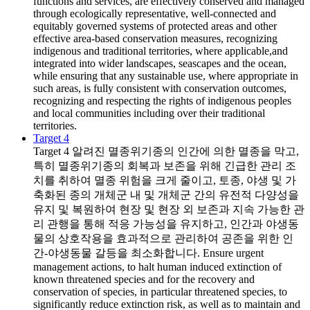
functions and services, are effectively conserved and managed
through ecologically representative, well-connected and
equitably governed systems of protected areas and other
effective area-based conservation measures, recognizing
indigenous and traditional territories, where applicable,and
integrated into wider landscapes, seascapes and the ocean,
while ensuring that any sustainable use, where appropriate in
such areas, is fully consistent with conservation outcomes,
recognizing and respecting the rights of indigenous peoples
and local communities including over their traditional
territories.
Target 4
Target 4
알려진 멸종위기종의 인간에 의한 멸종을 막고,
특히 멸종위기종의 회복과 보존을 위해 긴급한 관리 조
치를 취하여 멸종 위험을 크게 줄이고, 토종, 야생 및 가
축화된 종의 개체군 내 및 개체군 간의 유전적 다양성을
유지 및 복원하여 현장 및 현장 외 보존과 지속 가능한 관
리 관행을 통해 적응 가능성을 유지하고, 인간과 야생동
물의 상호작용을 효과적으로 관리하여 공존을 위한 인
간-야생동물 갈등을 최소화합니다. Ensure urgent
management actions, to halt human induced extinction of
known threatened species and for the recovery and
conservation of species, in particular threatened species, to
significantly reduce extinction risk, as well as to maintain and