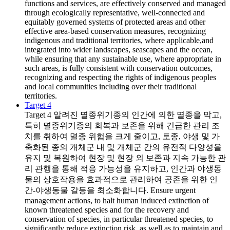
functions and services, are effectively conserved and managed
through ecologically representative, well-connected and
equitably governed systems of protected areas and other
effective area-based conservation measures, recognizing
indigenous and traditional territories, where applicable,and
integrated into wider landscapes, seascapes and the ocean,
while ensuring that any sustainable use, where appropriate in
such areas, is fully consistent with conservation outcomes,
recognizing and respecting the rights of indigenous peoples
and local communities including over their traditional
territories.
Target 4
Target 4
알려진 멸종위기종의 인간에 의한 멸종을 막고,
특히 멸종위기종의 회복과 보존을 위해 긴급한 관리 조
치를 취하여 멸종 위험을 크게 줄이고, 토종, 야생 및 가
축화된 종의 개체군 내 및 개체군 간의 유전적 다양성을
유지 및 복원하여 현장 및 현장 외 보존과 지속 가능한 관
리 관행을 통해 적응 가능성을 유지하고, 인간과 야생동
물의 상호작용을 효과적으로 관리하여 공존을 위한 인
간-야생동물 갈등을 최소화합니다. Ensure urgent
management actions, to halt human induced extinction of
known threatened species and for the recovery and
conservation of species, in particular threatened species, to
significantly reduce extinction risk, as well as to maintain and