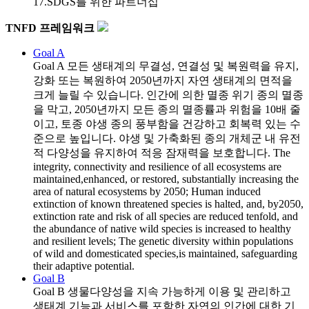
17.SDGS를 위한 파트너십
TNFD 프레임워크
Goal A
Goal A
모든 생태계의 무결성, 연결성 및 복원력을 유지,
강화 또는 복원하여 2050년까지 자연 생태계의 면적을
크게 늘릴 수 있습니다. 인간에 의한 멸종 위기 종의 멸종
을 막고, 2050년까지 모든 종의 멸종률과 위험을 10배 줄
이고, 토종 야생 종의 풍부함을 건강하고 회복력 있는 수
준으로 높입니다. 야생 및 가축화된 종의 개체군 내 유전
적 다양성을 유지하여 적응 잠재력을 보호합니다. The
integrity, connectivity and resilience of all ecosystems are
maintained,enhanced, or restored, substantially increasing the
area of natural ecosystems by 2050; Human induced
extinction of known threatened species is halted, and, by2050,
extinction rate and risk of all species are reduced tenfold, and
the abundance of native wild species is increased to healthy
and resilient levels; The genetic diversity within populations
of wild and domesticated species,is maintained, safeguarding
their adaptive potential.
Goal B
Goal B
생물다양성을 지속 가능하게 이용 및 관리하고
생태계 기능과 서비스를 포함한 자연의 인간에 대한 기