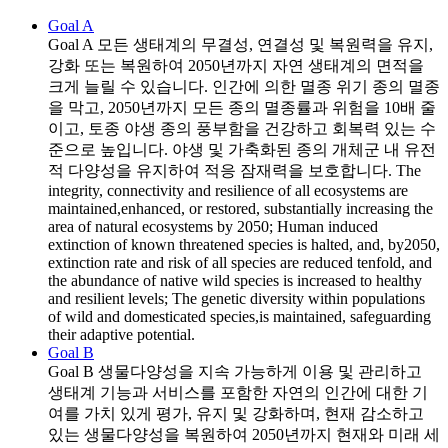
Goal A
Goal A
모든 생태계의 무결성, 연결성 및 복원력을 유지,
강화 또는 복원하여 2050년까지 자연 생태계의 면적을
크게 늘릴 수 있습니다. 인간에 의한 멸종 위기 종의 멸종
을 막고, 2050년까지 모든 종의 멸종률과 위험을 10배 줄
이고, 토종 야생 종의 풍부함을 건강하고 회복력 있는 수
준으로 높입니다. 야생 및 가축화된 종의 개체군 내 유전
적 다양성을 유지하여 적응 잠재력을 보호합니다. The
integrity, connectivity and resilience of all ecosystems are
maintained,enhanced, or restored, substantially increasing the
area of natural ecosystems by 2050; Human induced
extinction of known threatened species is halted, and, by2050,
extinction rate and risk of all species are reduced tenfold, and
the abundance of native wild species is increased to healthy
and resilient levels; The genetic diversity within populations
of wild and domesticated species,is maintained, safeguarding
their adaptive potential.
Goal B
Goal B
생물다양성을 지속 가능하게 이용 및 관리하고
생태계 기능과 서비스를 포함한 자연의 인간에 대한 기
여를 가치 있게 평가, 유지 및 강화하며, 현재 감소하고
있는 생물다양성을 복원하여 2050년까지 현재와 미래 세