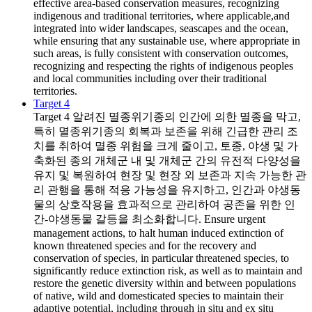
effective area-based conservation measures, recognizing
indigenous and traditional territories, where applicable,and
integrated into wider landscapes, seascapes and the ocean,
while ensuring that any sustainable use, where appropriate in
such areas, is fully consistent with conservation outcomes,
recognizing and respecting the rights of indigenous peoples
and local communities including over their traditional
territories.
Target 4
Target 4
알려진 멸종위기종의 인간에 의한 멸종을 막고,
특히 멸종위기종의 회복과 보존을 위해 긴급한 관리 조
치를 취하여 멸종 위험을 크게 줄이고, 토종, 야생 및 가
축화된 종의 개체군 내 및 개체군 간의 유전적 다양성을
유지 및 복원하여 현장 및 현장 외 보존과 지속 가능한 관
리 관행을 통해 적응 가능성을 유지하고, 인간과 야생동
물의 상호작용을 효과적으로 관리하여 공존을 위한 인
간-야생동물 갈등을 최소화합니다. Ensure urgent
management actions, to halt human induced extinction of
known threatened species and for the recovery and
conservation of species, in particular threatened species, to
significantly reduce extinction risk, as well as to maintain and
restore the genetic diversity within and between populations
of native, wild and domesticated species to maintain their
adaptive potential, including through in situ and ex situ