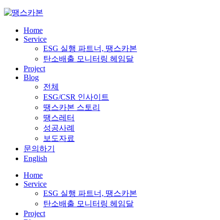
Skip
to
content
Home
Service
ESG 실행 파트너, 땡스카본
탄소배출 모니터링 헤임달
Project
Blog
전체
ESG/CSR 인사이트
땡스카본 스토리
땡스레터
성공사례
보도자료
문의하기
English
Home
Service
ESG 실행 파트너, 땡스카본
탄소배출 모니터링 헤임달
Project