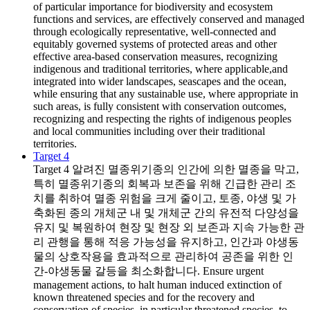
of particular importance for biodiversity and ecosystem
functions and services, are effectively conserved and managed
through ecologically representative, well-connected and
equitably governed systems of protected areas and other
effective area-based conservation measures, recognizing
indigenous and traditional territories, where applicable,and
integrated into wider landscapes, seascapes and the ocean,
while ensuring that any sustainable use, where appropriate in
such areas, is fully consistent with conservation outcomes,
recognizing and respecting the rights of indigenous peoples
and local communities including over their traditional
territories.
Target 4
Target 4
알려진 멸종위기종의 인간에 의한 멸종을 막고,
특히 멸종위기종의 회복과 보존을 위해 긴급한 관리 조
치를 취하여 멸종 위험을 크게 줄이고, 토종, 야생 및 가
축화된 종의 개체군 내 및 개체군 간의 유전적 다양성을
유지 및 복원하여 현장 및 현장 외 보존과 지속 가능한 관
리 관행을 통해 적응 가능성을 유지하고, 인간과 야생동
물의 상호작용을 효과적으로 관리하여 공존을 위한 인
간-야생동물 갈등을 최소화합니다. Ensure urgent
management actions, to halt human induced extinction of
known threatened species and for the recovery and
conservation of species, in particular threatened species, to