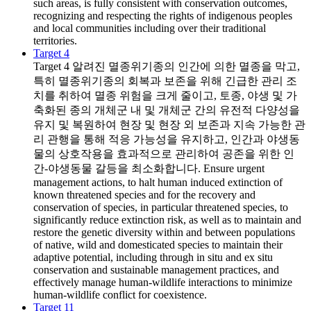
such areas, is fully consistent with conservation outcomes,
recognizing and respecting the rights of indigenous peoples
and local communities including over their traditional
territories.
Target 4
Target 4
알려진 멸종위기종의 인간에 의한 멸종을 막고,
특히 멸종위기종의 회복과 보존을 위해 긴급한 관리 조
치를 취하여 멸종 위험을 크게 줄이고, 토종, 야생 및 가
축화된 종의 개체군 내 및 개체군 간의 유전적 다양성을
유지 및 복원하여 현장 및 현장 외 보존과 지속 가능한 관
리 관행을 통해 적응 가능성을 유지하고, 인간과 야생동
물의 상호작용을 효과적으로 관리하여 공존을 위한 인
간-야생동물 갈등을 최소화합니다. Ensure urgent
management actions, to halt human induced extinction of
known threatened species and for the recovery and
conservation of species, in particular threatened species, to
significantly reduce extinction risk, as well as to maintain and
restore the genetic diversity within and between populations
of native, wild and domesticated species to maintain their
adaptive potential, including through in situ and ex situ
conservation and sustainable management practices, and
effectively manage human-wildlife interactions to minimize
human-wildlife conflict for coexistence.
Target 11