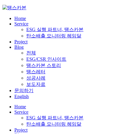
Skip
to
content
Home
Service
ESG 실행 파트너, 땡스카본
탄소배출 모니터링 헤임달
Project
Blog
전체
ESG/CSR 인사이트
땡스카본 스토리
땡스레터
성공사례
보도자료
문의하기
English
Home
Service
ESG 실행 파트너, 땡스카본
탄소배출 모니터링 헤임달
Project