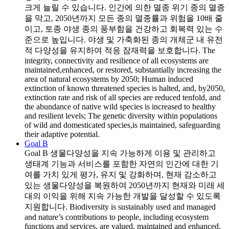
크게 늘릴 수 있습니다. 인간에 의한 멸종 위기 종의 멸종
을 막고, 2050년까지 모든 종의 멸종률과 위험을 10배 줄
이고, 토종 야생 종의 풍부함을 건강하고 회복력 있는 수
준으로 높입니다. 야생 및 가축화된 종의 개체군 내 유전
적 다양성을 유지하여 적응 잠재력을 보호합니다. The
integrity, connectivity and resilience of all ecosystems are
maintained,enhanced, or restored, substantially increasing the
area of natural ecosystems by 2050; Human induced
extinction of known threatened species is halted, and, by2050,
extinction rate and risk of all species are reduced tenfold, and
the abundance of native wild species is increased to healthy
and resilient levels; The genetic diversity within populations
of wild and domesticated species,is maintained, safeguarding
their adaptive potential.
Goal B
Goal B
생물다양성을 지속 가능하게 이용 및 관리하고
생태계 기능과 서비스를 포함한 자연의 인간에 대한 기
여를 가치 있게 평가, 유지 및 강화하며, 현재 감소하고
있는 생물다양성을 복원하여 2050년까지 현재와 미래 세
대의 이익을 위해 지속 가능한 개발을 달성할 수 있도록
지원합니다. Biodiversity is sustainably used and managed
and nature’s contributions to people, including ecosystem
functions and services, are valued, maintained and enhanced,