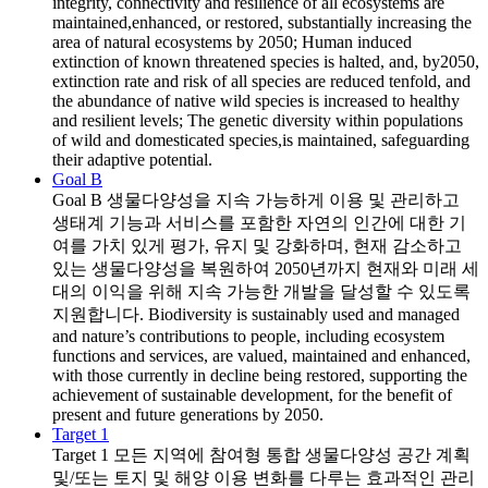
integrity, connectivity and resilience of all ecosystems are
maintained,enhanced, or restored, substantially increasing the
area of natural ecosystems by 2050; Human induced
extinction of known threatened species is halted, and, by2050,
extinction rate and risk of all species are reduced tenfold, and
the abundance of native wild species is increased to healthy
and resilient levels; The genetic diversity within populations
of wild and domesticated species,is maintained, safeguarding
their adaptive potential.
Goal B
Goal B
생물다양성을 지속 가능하게 이용 및 관리하고
생태계 기능과 서비스를 포함한 자연의 인간에 대한 기
여를 가치 있게 평가, 유지 및 강화하며, 현재 감소하고
있는 생물다양성을 복원하여 2050년까지 현재와 미래 세
대의 이익을 위해 지속 가능한 개발을 달성할 수 있도록
지원합니다. Biodiversity is sustainably used and managed
and nature’s contributions to people, including ecosystem
functions and services, are valued, maintained and enhanced,
with those currently in decline being restored, supporting the
achievement of sustainable development, for the benefit of
present and future generations by 2050.
Target 1
Target 1
모든 지역에 참여형 통합 생물다양성 공간 계획
및/또는 토지 및 해양 이용 변화를 다루는 효과적인 관리