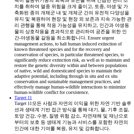
특히 멸종위기종의 회복과 보존을 위해 긴급한 관리 조
치를 취하여 멸종 위험을 크게 줄이고, 토종, 야생 및 가
축화된 종의 개체군 내 및 개체군 간의 유전적 다양성을
유지 및 복원하여 현장 및 현장 외 보존과 지속 가능한 관
리 관행을 통해 적응 가능성을 유지하고, 인간과 야생동
물의 상호작용을 효과적으로 관리하여 공존을 위한 인
간-야생동물 갈등을 최소화합니다. Ensure urgent
management actions, to halt human induced extinction of
known threatened species and for the recovery and
conservation of species, in particular threatened species, to
significantly reduce extinction risk, as well as to maintain and
restore the genetic diversity within and between populations
of native, wild and domesticated species to maintain their
adaptive potential, including through in situ and ex situ
conservation and sustainable management practices, and
effectively manage human-wildlife interactions to minimize
human-wildlife conflict for coexistence.
Target 11
Target 11
모든 사람과 자연의 이익을 위한 자연 기반 솔루
션과 생태계 기반 접근 방식을 통해 대기, 물, 기후 조절,
토양 건강, 수분, 질병 위험 감소, 자연재해 및 재난으로
부터의 보호 등 생태계 기능과 서비스를 포함한 자연의
인간에 대한 기여를 복원, 유지 및 강화합니다.