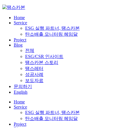
Skip
to
content
Home
Service
ESG 실행 파트너, 땡스카본
탄소배출 모니터링 헤임달
Project
Blog
전체
ESG/CSR 인사이트
땡스카본 스토리
땡스레터
성공사례
보도자료
문의하기
English
Home
Service
ESG 실행 파트너, 땡스카본
탄소배출 모니터링 헤임달
Project