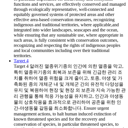
functions and services, are effectively conserved and managed
through ecologically representative, well-connected and
equitably governed systems of protected areas and other
effective area-based conservation measures, recognizing
indigenous and traditional territories, where applicable,and
integrated into wider landscapes, seascapes and the ocean,
while ensuring that any sustainable use, where appropriate in
such areas, is fully consistent with conservation outcomes,
recognizing and respecting the rights of indigenous peoples
and local communities including over their traditional
territories.
Target 4
Target 4
알려진 멸종위기종의 인간에 의한 멸종을 막고,
특히 멸종위기종의 회복과 보존을 위해 긴급한 관리 조
치를 취하여 멸종 위험을 크게 줄이고, 토종, 야생 및 가
축화된 종의 개체군 내 및 개체군 간의 유전적 다양성을
유지 및 복원하여 현장 및 현장 외 보존과 지속 가능한 관
리 관행을 통해 적응 가능성을 유지하고, 인간과 야생동
물의 상호작용을 효과적으로 관리하여 공존을 위한 인
간-야생동물 갈등을 최소화합니다. Ensure urgent
management actions, to halt human induced extinction of
known threatened species and for the recovery and
conservation of species, in particular threatened species, to