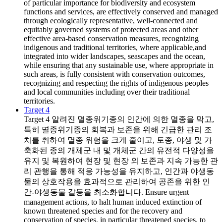
of particular importance for biodiversity and ecosystem
functions and services, are effectively conserved and managed
through ecologically representative, well-connected and
equitably governed systems of protected areas and other
effective area-based conservation measures, recognizing
indigenous and traditional territories, where applicable,and
integrated into wider landscapes, seascapes and the ocean,
while ensuring that any sustainable use, where appropriate in
such areas, is fully consistent with conservation outcomes,
recognizing and respecting the rights of indigenous peoples
and local communities including over their traditional
territories.
Target 4
Target 4
알려진 멸종위기종의 인간에 의한 멸종을 막고,
특히 멸종위기종의 회복과 보존을 위해 긴급한 관리 조
치를 취하여 멸종 위험을 크게 줄이고, 토종, 야생 및 가
축화된 종의 개체군 내 및 개체군 간의 유전적 다양성을
유지 및 복원하여 현장 및 현장 외 보존과 지속 가능한 관
리 관행을 통해 적응 가능성을 유지하고, 인간과 야생동
물의 상호작용을 효과적으로 관리하여 공존을 위한 인
간-야생동물 갈등을 최소화합니다. Ensure urgent
management actions, to halt human induced extinction of
known threatened species and for the recovery and
conservation of species, in particular threatened species, to