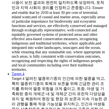
사용이 보전 결과와 완전히 일치하도록 보장하며, 토착
민과 지역 사회의 권리를 인정하고 존중합니다. Ensure
and enable that by 2030 at least 30 per cent of terrestrial,
inland water,and of coastal and marine areas, especially areas
of particular importance for biodiversity and ecosystem
functions and services, are effectively conserved and managed
through ecologically representative, well-connected and
equitably governed systems of protected areas and other
effective area-based conservation measures, recognizing
indigenous and traditional territories, where applicable,and
integrated into wider landscapes, seascapes and the ocean,
while ensuring that any sustainable use, where appropriate in
such areas, is fully consistent with conservation outcomes,
recognizing and respecting the rights of indigenous peoples
and local communities including over their traditional
territories.
Target 4
Target 4
알려진 멸종위기종의 인간에 의한 멸종을 막고,
특히 멸종위기종의 회복과 보존을 위해 긴급한 관리 조
치를 취하여 멸종 위험을 크게 줄이고, 토종, 야생 및 가
축화된 종의 개체군 내 및 개체군 간의 유전적 다양성을
유지 및 복원하여 현장 및 현장 외 보존과 지속 가능한 관
리 관행을 통해 적응 가능성을 유지하고, 인간과 야생동