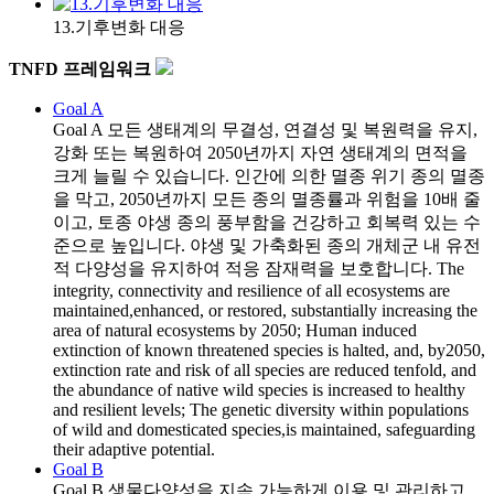
13.기후변화 대응
TNFD 프레임워크
Goal A
Goal A
모든 생태계의 무결성, 연결성 및 복원력을 유지,
강화 또는 복원하여 2050년까지 자연 생태계의 면적을
크게 늘릴 수 있습니다. 인간에 의한 멸종 위기 종의 멸종
을 막고, 2050년까지 모든 종의 멸종률과 위험을 10배 줄
이고, 토종 야생 종의 풍부함을 건강하고 회복력 있는 수
준으로 높입니다. 야생 및 가축화된 종의 개체군 내 유전
적 다양성을 유지하여 적응 잠재력을 보호합니다. The
integrity, connectivity and resilience of all ecosystems are
maintained,enhanced, or restored, substantially increasing the
area of natural ecosystems by 2050; Human induced
extinction of known threatened species is halted, and, by2050,
extinction rate and risk of all species are reduced tenfold, and
the abundance of native wild species is increased to healthy
and resilient levels; The genetic diversity within populations
of wild and domesticated species,is maintained, safeguarding
their adaptive potential.
Goal B
Goal B
생물다양성을 지속 가능하게 이용 및 관리하고