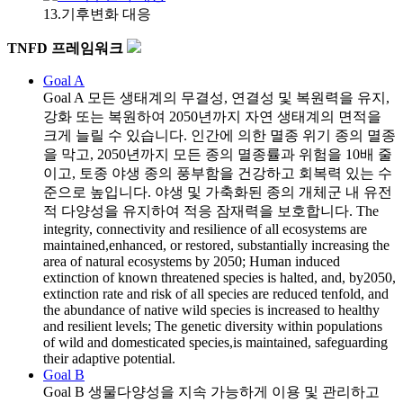
13.기후변화 대응
TNFD 프레임워크
Goal A
Goal A
모든 생태계의 무결성, 연결성 및 복원력을 유지,
강화 또는 복원하여 2050년까지 자연 생태계의 면적을
크게 늘릴 수 있습니다. 인간에 의한 멸종 위기 종의 멸종
을 막고, 2050년까지 모든 종의 멸종률과 위험을 10배 줄
이고, 토종 야생 종의 풍부함을 건강하고 회복력 있는 수
준으로 높입니다. 야생 및 가축화된 종의 개체군 내 유전
적 다양성을 유지하여 적응 잠재력을 보호합니다. The
integrity, connectivity and resilience of all ecosystems are
maintained,enhanced, or restored, substantially increasing the
area of natural ecosystems by 2050; Human induced
extinction of known threatened species is halted, and, by2050,
extinction rate and risk of all species are reduced tenfold, and
the abundance of native wild species is increased to healthy
and resilient levels; The genetic diversity within populations
of wild and domesticated species,is maintained, safeguarding
their adaptive potential.
Goal B
Goal B
생물다양성을 지속 가능하게 이용 및 관리하고