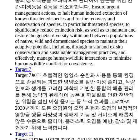
물의 상호작용을 효과적으로 관리하여 공존을 위한 인
간-야생동물 갈등을 최소화합니다. Ensure urgent
management actions, to halt human induced extinction of
known threatened species and for the recovery and
conservation of species, in particular threatened species, to
significantly reduce extinction risk, as well as to maintain and
restore the genetic diversity within and between populations
of native, wild and domesticated species to maintain their
adaptive potential, including through in situ and ex situ
conservation and sustainable management practices, and
effectively manage human-wildlife interactions to minimize
human-wildlife conflict for coexistence.
Target 7
Target 7
보다 효율적인 영양소 순환과 사용을 통해 환경
으로 손실되는 과도한 영양소를 절반 이상 줄이고, 식량
안보와 생계를 고려한 과학에 기반한 통합적 해충 관리
를 통해 농약과 유해성이 높은 화학물질로 인한 전반적
인 위험을 절반 이상 줄이는 등 누적 효과를 고려하여
2030년까지 모든 오염원의 오염 위험과 오염의 부정적인
영향을 생물 다양성과 생태계 기능 및 서비스에 해롭지
않은 수준으로 줄이며, 플라스틱 오염을 예방, 감소 및 제
거하기 위해 노력합니다.
Target 11
Target 11
모든 사람과 자연의 이익을 위한 자연 기반 솔루