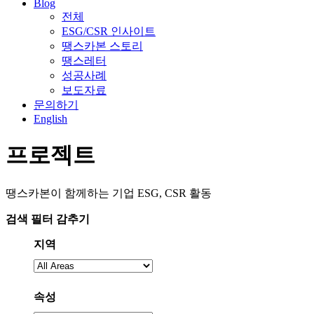
Blog
전체
ESG/CSR 인사이트
땡스카본 스토리
땡스레터
성공사례
보도자료
문의하기
English
프로젝트
땡스카본이 함께하는 기업 ESG, CSR 활동
검색 필터
감추기
지역
지
역
을
속성
선