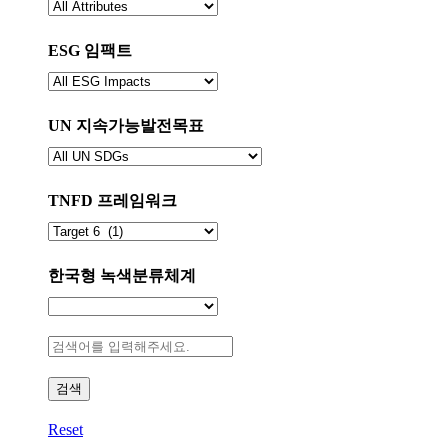
속
택
성
하
을
ESG 임팩트
세
선
요.
ESG
택
임
하
팩
UN 지속가능발전목표
세
트
요.
UN
를
지
선
속
TNFD 프레임워크
택
가
해
TNFD
능
주
프
발
세
레
한국형 녹색분류체계
전
요.
임
목
한
워
표
국
크
를
검
형
를
선
색
녹
선
택
어
색
택
해
를
분
해
주
입
Reset
류
주
세