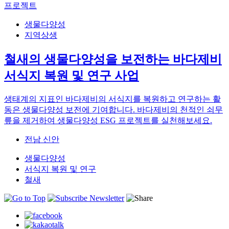
력
체
프로젝트
세
요.
해
계
요.
주
를
생물다양성
세
선
지역상생
요.
택
해
철새의 생물다양성을 보전하는 바다제비
주
서식지 복원 및 연구 사업
세
요.
생태계의 지표인 바다제비의 서식지를 복원하고 연구하는 활
동은 생물다양성 보전에 기여합니다. 바다제비의 천적인 쇠무
릎을 제거하여 생물다양성 ESG 프로젝트를 실천해보세요.
전남 신안
생물다양성
서식지 복원 및 연구
철새