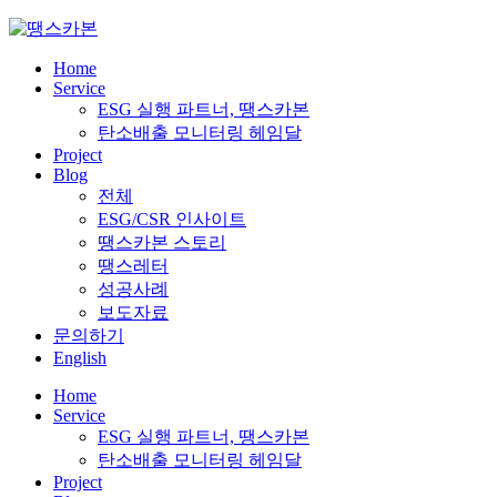
Skip
to
content
Home
Service
ESG 실행 파트너, 땡스카본
탄소배출 모니터링 헤임달
Project
Blog
전체
ESG/CSR 인사이트
땡스카본 스토리
땡스레터
성공사례
보도자료
문의하기
English
Home
Service
ESG 실행 파트너, 땡스카본
탄소배출 모니터링 헤임달
Project