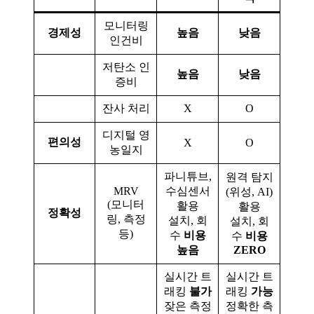
모니터링
경제성
높음
낮음
인건비
저탄소 인
높음
낮음
증비
잔사 처리
X
O
디지털 영
편의성
X
O
농일지
파니튜브,
원격 탐지
MRV
수심센서
(위성, AI)
(모니터
활용
활용
정확성
링, 측정
설치, 회
설치, 회
등)
수
비용
수
비용
높음
ZERO
실시간 트
실시간 트
래킹
불가
래킹
가능
잦은 측정
정확한 측