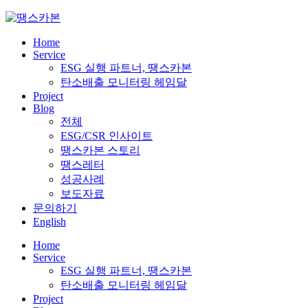
Skip
to
content
Home
Service
ESG 실행 파트너, 땡스카본
탄소배출 모니터링 헤임달
Project
Blog
전체
ESG/CSR 인사이트
땡스카본 스토리
땡스레터
성공사례
보도자료
문의하기
English
Home
Service
ESG 실행 파트너, 땡스카본
탄소배출 모니터링 헤임달
Project