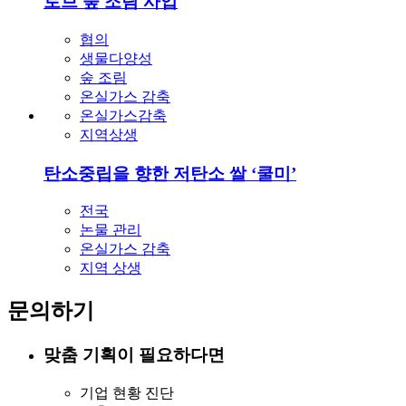
로브 숲 조림 사업
협의
생물다양성
숲 조림
온실가스 감축
온실가스감축
지역상생
탄소중립을 향한 저탄소 쌀 ‘쿨미’
전국
논물 관리
온실가스 감축
지역 상생
문의하기
맞춤 기획이 필요하다면
기업 현황 진단