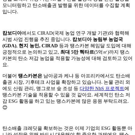
모니터링하고 탄소배출권 발행을 위한 데이터를 수집할 계획
입니다.
캄보디아
에서도 CIRAD(국제 농업 연구 개발 기관)와 협력해
시범 사업 진행을 추진 중입니다.
캄보디아 농림부 농업국
(GDA)
,
현지 농민, CIRAD
등과 땡스카본 헤임달 도입에 대해
긍정적으로 논의하고 있고,
최대 5만 헥타르
(5억㎡)까지 땡스
카본의 탄소 저감 농업을 적용할 가능성에 대해 검토하고 있어
요.
더불어
땡스카본은
남아공과 케냐 등 아프리카에서도 탄소배
출권 시장, 기후테크 사업을 확장하고 있습니다. 논물 관리 외
에도 산림 관리, 맹그로브 숲 조성 등
다양한 NbS 프로젝트
에
땡스카본 기술을 적용할 수 있을 것 같아요. 세계적인 탄소 저
감 ESG 활동을 하고 있는 땡스카본에 많은 응원 부탁드려요.
😊
탄소배출 크레딧을 확보하는 것은 이제 기업의 ESG 활동뿐 아
니라 성장을 위해 반드시 대응해야 할 중요한 과제에요. 땡스